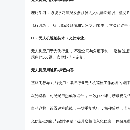
理论学习 ：系统学习航测及多旋翼无人机基础知识、精灵 Pha
飞行训练 ：飞行训练紧贴航测实际使 用要求 ，学员经过手
UTC无人机巡检技术（光伏专业）
无人机应用于光伏行业 ， 不受空间与角度限制 ， 巡检 速
题库约300题。 官网标价为定制。
无人机应用通识-课程内容
基础飞行与 功能使用：掌握行业无人机巡检工作必备的避障
双光巡检：可见光与热成像结合 ，一 次作业即可获取视觉信
自动巡检：设置巡检航线 ，一键重复执行 ，操作简单 ，节
光伏基础知识 与故障诊断：提升巡检信息化程度 ，保留完