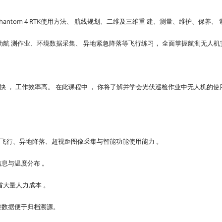
ntom 4 RTK使用方法、 航线规划、二维及三维重 建、测量、维护、保养、 
动航 测作业、环境数据采集、 异地紧急降落等飞行练习， 全面掌握航测无人机
度快 ， 工作效率高。 在此课程中 ， 你将了解并学会光伏巡检作业中无人机的使
飞行、异地降落、超视距图像采集与智能功能使用能力 。
息与温度分布 。
省大量人力成本 。
整数据便于归档溯源。