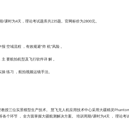
课时为4天，理论考试题库共235题。官网标价为2800元。
 空域流程 ，有效规避“炸 机”风险 。
主 要航拍机型及飞行软件详 解 。
实操 练习 ，航拍视频运镜手法。
。
教授三位实景模型生产技术。 慧飞无人机应用技术中心采用大疆精灵Phantom 
各个环节 ， 全方面掌握大疆航测解决方案。 培训周期/课时为4天 ， 理论考试题