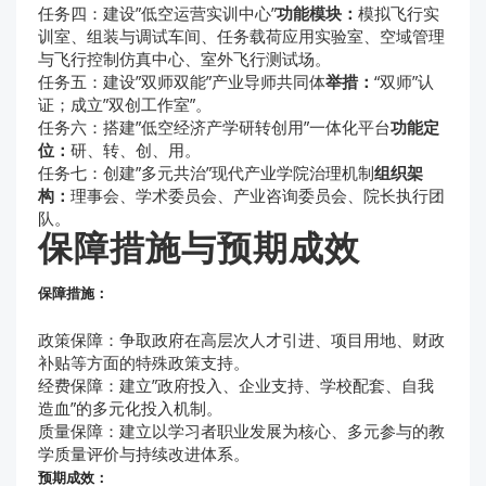
任务四：建设”低空运营实训中心”
功能模块：
模拟飞行实
训室、组装与调试车间、任务载荷应用实验室、空域管理
与飞行控制仿真中心、室外飞行测试场。
任务五：建设”双师双能”产业导师共同体
举措：
“双师”认
证；成立”双创工作室”。
任务六：搭建”低空经济产学研转创用”一体化平台
功能定
位：
研、转、创、用。
任务七：创建”多元共治”现代产业学院治理机制
组织架
构：
理事会、学术委员会、产业咨询委员会、院长执行团
队。
保障措施与预期成效
保障措施：
政策保障：争取政府在高层次人才引进、项目用地、财政
补贴等方面的特殊政策支持。
经费保障：建立”政府投入、企业支持、学校配套、自我
造血”的多元化投入机制。
质量保障：建立以学习者职业发展为核心、多元参与的教
学质量评价与持续改进体系。
预期成效：