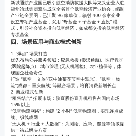
新城通航产业园已吸引航空消防救援大队等龙头企业入驻
福州冶城集团牵头成立全省首个低空经济产业协会，编制
产业链全景图，已汇聚 96 家单位，辐射 400 余家企业
设立专项产业基金，采用 “母基金 + 子基金 + 直投” 模
式，引导社会资本投向低空经济，如成都交投的低空经济
专项基金
四、场景应用与商业模式创新
1. “爆点” 场景打造
优先布局公共服务领域：应急救援 (秦汉通航)、医疗救护
(医院起降点)、城市管理 (无人机巡检)、农业植保等，体
现国企社会责任
打造 “低空 + 文旅”(汉中油菜花节空中观光)、”低空 + 物
流”(成都 – 重庆航线) 等融合场景，培育消费新增长点
2. 商业模式创新
“租售结合” 拓展市场：陕直股份直升机租售占国内市场
15% 以上
“低空物流网络”：构建 “2 小时” 低空物流圈，实现连点成
线、织线成网
“无人机 + 行业 + 大数据”：为测绘、应急、能源等领域提
供一站式解决方案