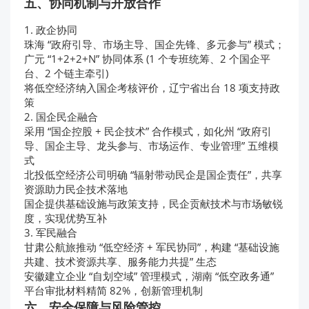
五、协同机制与开放合作
1. 政企协同
珠海 “政府引导、市场主导、国企先锋、多元参与” 模式；
广元 “1+2+2+N” 协同体系 (1 个专班统筹、2 个国企平
台、2 个链主牵引)
将低空经济纳入国企考核评价，辽宁省出台 18 项支持政
策
2. 国企民企融合
采用 “国企控股 + 民企技术” 合作模式，如化州 “政府引
导、国企主导、龙头参与、市场运作、专业管理” 五维模
式
北投低空经济公司明确 “辐射带动民企是国企责任”，共享
资源助力民企技术落地
国企提供基础设施与政策支持，民企贡献技术与市场敏锐
度，实现优势互补
3. 军民融合
甘肃公航旅推动 “低空经济 + 军民协同”，构建 “基础设施
共建、技术资源共享、服务能力共提” 生态
安徽建立企业 “自划空域” 管理模式，湖南 “低空政务通”
平台审批材料精简 82%，创新管理机制
六、安全保障与风险管控