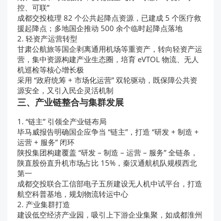
控、可联”
成都交投梳理 82 个公共起降点资源，已建成 5 个医疗救
援起降点；多地国企推动 500 余个临时起降点落地
2. 轻资产运营转型
甘肃公航旅等国企剥离通用机场等重资产，转向轻资产运
营，集中资源构建产业生态圈，培育 eVTOL 物流、无人
机巡检等核心增长极
采用 “政府统筹 + 市场化运营” 双轮驱动，既保障公共资
源安全，又引入民企灵活机制
三、产业链整合与集群发展
1. “链主” 引领全产业链布局
毕马威报告明确国企应争当 “链主”，打造 “研发 + 制造 +
运营 + 服务” 闭环
陕投集团构建覆盖 “研发 – 制造 – 运营 – 服务” 全链条，
陕直股份直升机市场占比 15%，秦汉通航机队规模西北
第一
成都交投联合工信部电子五所建设无人机中试平台，打造
航空科普基地，规划物流转运中心
2. 产业集群打造
建设低空经济产业园，吸引上下游企业集聚，如成都淮州