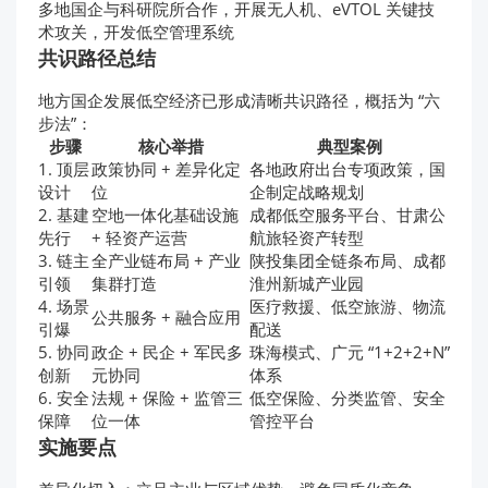
多地国企与科研院所合作，开展无人机、eVTOL 关键技
术攻关，开发低空管理系统
共识路径总结
地方国企发展低空经济已形成清晰共识路径，概括为 “六
步法”：
步骤
核心举措
典型案例
1. 顶层
政策协同 + 差异化定
各地政府出台专项政策，国
设计
位
企制定战略规划
2. 基建
空地一体化基础设施
成都低空服务平台、甘肃公
先行
+ 轻资产运营
航旅轻资产转型
3. 链主
全产业链布局 + 产业
陕投集团全链条布局、成都
引领
集群打造
淮州新城产业园
4. 场景
医疗救援、低空旅游、物流
公共服务 + 融合应用
引爆
配送
5. 协同
政企 + 民企 + 军民多
珠海模式、广元 “1+2+2+N”
创新
元协同
体系
6. 安全
法规 + 保险 + 监管三
低空保险、分类监管、安全
保障
位一体
管控平台
实施要点