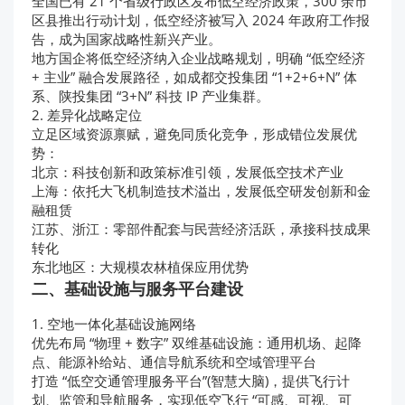
全国已有 21 个省级行政区发布低空经济政策，300 余市
区县推出行动计划，低空经济被写入 2024 年政府工作报
告，成为国家战略性新兴产业。
地方国企将低空经济纳入企业战略规划，明确 “低空经济
+ 主业” 融合发展路径，如成都交投集团 “1+2+6+N” 体
系、陕投集团 “3+N” 科技 IP 产业集群。
2. 差异化战略定位
立足区域资源禀赋，避免同质化竞争，形成错位发展优
势：
北京：科技创新和政策标准引领，发展低空技术产业
上海：依托大飞机制造技术溢出，发展低空研发创新和金
融租赁
江苏、浙江：零部件配套与民营经济活跃，承接科技成果
转化
东北地区：大规模农林植保应用优势
二、基础设施与服务平台建设
1. 空地一体化基础设施网络
优先布局 “物理 + 数字” 双维基础设施：通用机场、起降
点、能源补给站、通信导航系统和空域管理平台
打造 “低空交通管理服务平台”(智慧大脑)，提供飞行计
划、监管和导航服务，实现低空飞行 “可感、可视、可