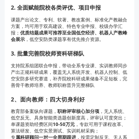
2. 全面赋能院校各类评优、项目申报
课题产出论文、专利、软著、教改案例、标准化产教融合
方案，均可用于
双高建设
、特色专业申报、校级办学汇
报；
优质结题成果可推荐至全国低空经济、机器人产教峰
会展示
，低空安防类课题享有优先推介资源。
3. 批量完善院校师资科研梯队
支持院系组团联合申报，带动全系专业课、实训教师同步
产出正规科研成果，覆盖无人系统开发、机器人控制、低
空安防多研究赛道，补齐院校科研成果储备不足短板，完
善骨干教师培养、教师职称晋升完整梯队
2、面向教师：四大切身利好
教育部备案纵向课题，
职称评审核心加分项
，无人系统、
低空反无、具身智能类选题创新度高，评审认可度突出；
单课题资助经费区间
10-50万元
，专款可用于课程改革、
算法研发、低空实景测试、实训耗材采购；
专
属科研顾问一对一全周期跟进
，按需定制反无、无人系