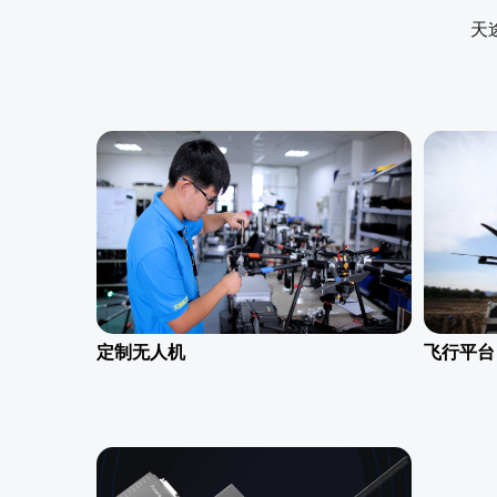
安防
天
案
天途安防解决方案
了解更多
定制无人机
飞行平台