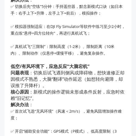
✅ 切换后先“空练”5分钟：手持遥控器，默念新模式口诀（如日本
手：右手上下=升降，左手上下=前后），模拟操作；
✅ 模拟器强制适应：在DJI Fly Simulator等软件中练习至少2小时，
重点练“悬停+四方位转向”，再进行真机试飞；
✅ 真机试飞“三限制”：限制高度（1-2米）、限制距离（10米
内）、限制动作（仅悬停+缓慢平移），避免复杂操作。
低空/有风环境下，应急反应“大脑宕机”
问题表现
：切换后试飞遇到侧风或障碍物，想快速修正却
因模式不熟悉，大脑“翻译”动作延迟（如想转向避障，却
误推了升降杆）。
核心原因
：新模式的操作逻辑未形成条件反射，应急时依
赖“旧记忆”。
解决办法
：
✅ 首次试飞选“无风环境”（风速＜2m/s），避免风阻增加操作难
度；
✅ 开启“辅助安全功能”：GPS模式（P模式）、低高度限制（3