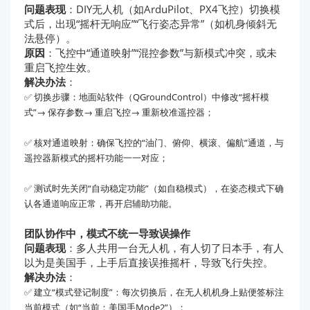
问题表现
：DIY无人机（如ArduPilot、PX4飞控）切换模
式后，出现“摇杆无响应”“飞行姿态异常”（如机身倾斜无
法悬停）。
原因
：飞控中“通道映射”“混控参数”与新模式冲突，或未
重启飞控生效。
解决办法
：
✅ 切换步骤：地面站软件（QGroundControl）中修改“摇杆模
式”→ 保存参数→ 重启飞控→ 重新校准遥控器；
✅ 核对通道映射：确保飞控的“油门、俯仰、横滚、偏航”通道，与
遥控器新模式的摇杆功能一一对应；
✅ 测试时先关闭“自动稳定功能”（如自稳模式），在姿态模式下确
认各通道响应正常，再开启辅助功能。
团队协作中，模式不统一导致误操作
问题表现
：多人共用一台无人机，有人切了日本手，有人
以为是美国手，上手后直接误推摇杆，导致飞行失控。
解决办法
：
✅ 建立“模式登记制度”：每次切换后，在无人机机身上贴便签标注
当前模式（如“当前：美国手Mode2”）；