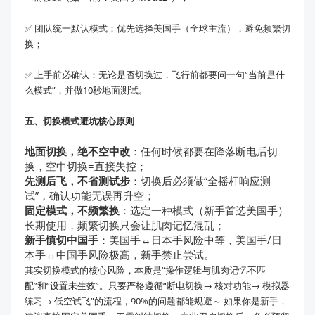
✅ 团队统一默认模式：优先选择美国手（全球主流），避免频繁切
换；
✅ 上手前必确认：无论是否切换过，飞行前都要问一句“当前是什
么模式”，并做10秒地面测试。
五、切换模式避坑核心原则
地面切换，绝不空中改
：任何时候都要在降落断电后切
换，空中切换=直接失控；
先测后飞，不省测试步
：切换后必须做“全摇杆响应测
试”，确认功能无误再升空；
固定模式，不频繁换
：选定一种模式（新手首选美国手）
长期使用，频繁切换只会让肌肉记忆混乱；
新手慎切中国手
：美国手↔日本手风险中等，美国手/日
本手↔中国手风险极高，新手禁止尝试。
其实切换模式的核心风险，本质是“操作逻辑与肌肉记忆不匹
配”和“设置未生效”。只要严格遵循“断电切换→ 核对功能→ 模拟器
练习→ 低空试飞”的流程，90%的问题都能规避～ 如果你是新手，