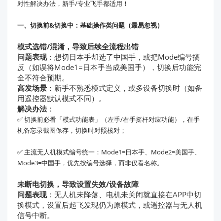
对性解决办法，新手/专业飞手都适用！
一、切换前&切换中：基础操作类问题（最易忽视）
模式选错/混淆，导致后续全流程出错
问题表现
：想切日本手却选了中国手，或把Mode编号搞
反（如误将Mode1=日本手当成美国手），切换后功能完
全不符合预期。
高发场景
：新手不熟悉模式定义，或多设备切换时（如备
用遥控器默认模式不同）。
解决办法
：
✅ 切换前必看「模式功能表」（左手/右手摇杆对应功能），在手
机备忘录截图保存，切换时对照核对；
✅ 主流无人机模式编号统一：Mode1=日本手、Mode2=美国手、
Mode3=中国手，优先按编号选择，而非仅看名称。
未断电切换，导致设置失效/设备故障
问题表现
：无人机未降落、电机未关闭就直接在APP中切
换模式，设置后起飞发现仍为原模式，或遥控器与无人机
信号中断。