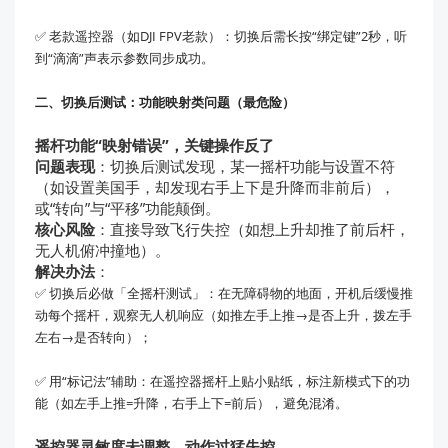
✅ 老款遥控器（如DJI FPV老款）：切换后需长按“绑定键”2秒，听
到“滴滴”声表示参数同步成功。
二、切换后测试：功能映射类问题（最危险）
摇杆功能“映射错误”，关键操作反了
问题表现
：切换后测试发现，某一摇杆功能与设置不符
（如设置美国手，却发现右手上下是升降而非前后），
或“转向”与“平移”功能颠倒。
核心风险
：直接导致飞行失控（如想上升却推了前后杆，
无人机俯冲撞地）。
解决办法
：
✅ 切换后必做「全摇杆测试」：在无障碍物的地面，开机后缓慢推
动每个摇杆，观察无人机响应（如推左手上推→是否上升，拨左手
左右→是否转向）；
✅ 用“标记法”辅助：在遥控器摇杆上贴小贴纸，标注新模式下的功
能（如左手上推=升降，右手上下=前后），避免混淆。
遥控器灵敏度未调整，动作过猛失控