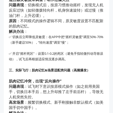
问题表现
：切换模式后，按原习惯推动摇杆，发现无人机
反应过快（如轻微拨转向杆，机身快速旋转）或过慢（推
油门杆，上升迟缓）。
原因
：不同模式的操作逻辑不同，原灵敏度设置不匹配新
的肌肉记忆。
解决办法
：
✅ 切换后立即降低灵敏度：在APP中把“摇杆灵敏度”调至50%-70%
（新手建议50%），“转向速度”调至“慢”；
✅ 开启“摇杆死区”：设置0.1-0.2的死区（避免手指轻微抖动导致误
动），试飞后再根据适应情况逐步调高。
三、实际飞行：肌肉记忆&场景适配类问题（高频爆发）
肌肉记忆冲突，出现“反向操作”
问题表现
：试飞时下意识按原模式操作（如之前用美国
手，切换日本手后，想上升却推了左手前后杆），导致无
人机突然失控。
高发场景
：频繁切换模式、新手刚接触非默认模式（如美
国手切中国手）。
解决办法
：