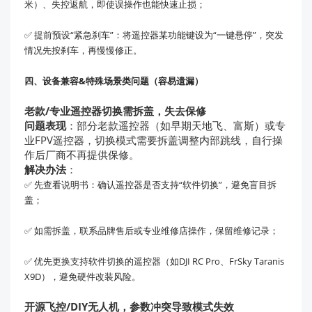
米）、失控返航，即使误操作也能快速止损；
✅ 提前预设“紧急刹车”：将遥控器某功能键设为“一键悬停”，突发
情况先按刹车，再慢慢修正。
四、设备兼容&特殊场景类问题（容易遗漏）
老款/专业遥控器切换需拆盖，失去保修
问题表现
：部分老款遥控器（如早期天地飞、富斯）或专
业FPV遥控器，切换模式需要拆盖调整内部跳线，自行操
作后厂商不再提供保修。
解决办法
：
✅ 先查看说明书：确认遥控器是否支持“软件切换”，避免盲目拆
盖；
✅ 如需拆盖，联系品牌售后或专业维修店操作，保留维修记录；
✅ 优先更换支持软件切换的遥控器（如DJI RC Pro、FrSky Taranis
X9D），避免硬件改装风险。
开源飞控/DIY无人机，参数冲突导致模式失效