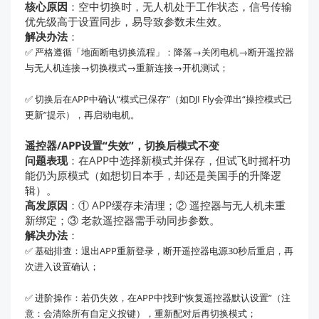
核心原因
：空中切换时，无人机处于工作状态，信号传输
优先级高于设置同步，易导致参数未生效。
解决办法
：
✅ 严格遵循「地面断电切换流程」：降落→关闭电机→断开遥控器
与无人机连接→切换模式→重新连接→开机测试；
✅ 切换后在APP中确认“模式已保存”（如DJI Fly会弹出“操控模式已
更新”提示），再启动电机。
遥控器/APP设置“失效”，切换后模式不变
问题表现
：在APP中选择新模式并保存，但试飞时摇杆功
能仍为原模式（如想切日本手，却还是美国手的升降逻
辑）。
高发原因
：① APP缓存未清理；② 遥控器与无人机未重
新绑定；③ 老款遥控器需手动同步参数。
解决办法
：
✅ 基础排查：退出APP重新登录，断开遥控器电源30秒后重启，再
次进入设置确认；
✅ 进阶操作：若仍失效，在APP中找到“恢复遥控器默认设置”（注
意：会清除所有自定义按键），重新配对后再切换模式；