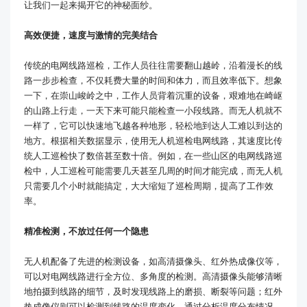
让我们一起来揭开它的神秘面纱。
高效便捷，速度与激情的完美结合
传统的电网线路巡检，工作人员往往需要翻山越岭，沿着漫长的线
路一步步检查，不仅耗费大量的时间和体力，而且效率低下。想象
一下，在崇山峻岭之中，工作人员背着沉重的设备，艰难地在崎岖
的山路上行走，一天下来可能只能检查一小段线路。而无人机就不
一样了，它可以快速地飞越各种地形，轻松地到达人工难以到达的
地方。根据相关数据显示，使用无人机巡检电网线路，其速度比传
统人工巡检快了数倍甚至数十倍。例如，在一些山区的电网线路巡
检中，人工巡检可能需要几天甚至几周的时间才能完成，而无人机
只需要几个小时就能搞定，大大缩短了巡检周期，提高了工作效
率。
精准检测，不放过任何一个隐患
无人机配备了先进的检测设备，如高清摄像头、红外热成像仪等，
可以对电网线路进行全方位、多角度的检测。高清摄像头能够清晰
地拍摄到线路的细节，及时发现线路上的磨损、断裂等问题；红外
热成像仪则可以检测到线路的温度变化，通过分析温度分布情况，